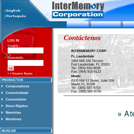
Contáctenos
LOG IN
Usuario
INTERMEMORY CORP.
Ft. Lauderdale
Contraseña
1864 NW 106 Terrace
Fort Lauderdale, FL 33322
Tel.: (954) 916-9038
Fax: (954) 916-9123
> > Usuario Nuevo
Miami
PRODUCTOS
8300 NW 53 Street, Suite 304
Miami, FL 33166
Computadores
Tel.: (305) 597-9710
Fax: (305) 597-9730
Conectividade
Consumíveis
Disco Rígidos
Memórias
Monitores
BUSCAR