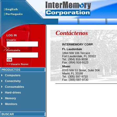
Contáctenos
LOG IN
Usuario
INTERMEMORY CORP.
Ft. Lauderdale
Contraseña
1864 NW 106 Terrace
Fort Lauderdale, FL 33322
Tel.: (954) 916-9038
Fax: (954) 916-9123
> > Usuario Nuevo
Miami
PRODUCTOS
8300 NW 53 Street, Suite 304
Miami, FL 33166
Computers
Tel.: (305) 597-9710
Fax: (305) 597-9730
Conectivity
Consumables
Hard-drives
Memory
Monitors
BUSCAR