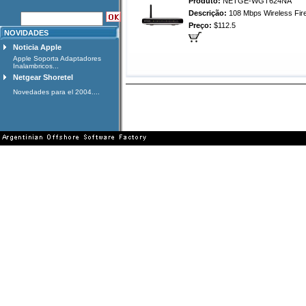
Produto:
NETGE-WGT624NA
Descrição:
108 Mbps Wireless Fire
Preço:
$112.5
NOVIDADES
Noticia Apple
Apple Soporta Adaptadores
Inalambricos...
Netgear Shoretel
Novedades para el 2004....