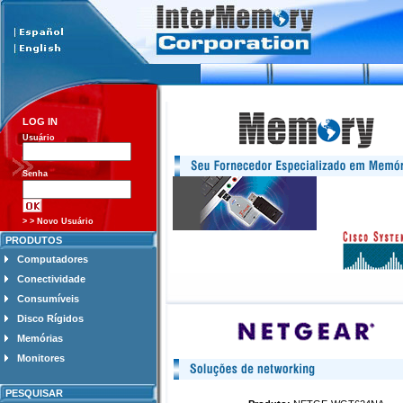
LOG IN
Usuário
Senha
> > Novo Usuário
PRODUTOS
Computadores
Conectividade
Consumíveis
Disco Rígidos
Memórias
Monitores
PESQUISAR