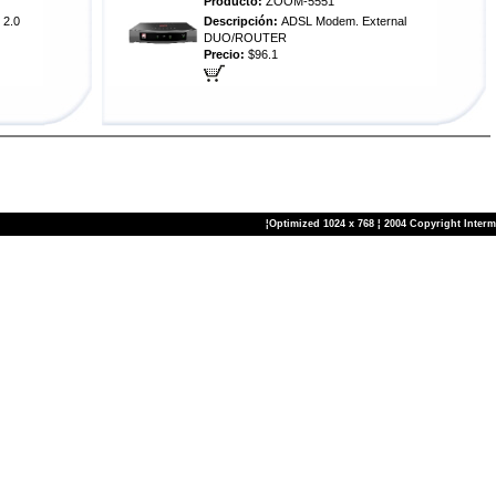
Producto:
ZOOM-5551
2.0
Descripción:
ADSL Modem. External
DUO/ROUTER
Precio:
$96.1
¦Optimized 1024 x 768 ¦ 2004 Copyright Inter