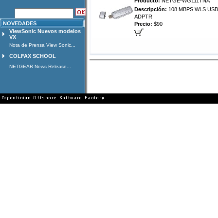
Producto:
NETGE-WG111TNA
Descripción:
108 MBPS WLS USB 
ADPTR
NOVEDADES
Precio:
$90
ViewSonic Nuevos modelos
VX
Nota de Prensa View Sonic...
COLFAX SCHOOL
NETGEAR News Release...