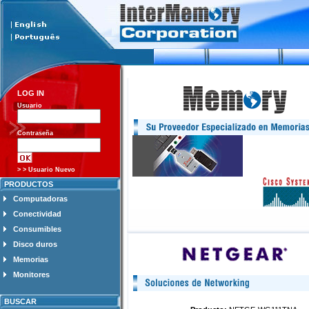
LOG IN
Usuario
Contraseña
> > Usuario Nuevo
PRODUCTOS
Computadoras
Conectividad
Consumibles
Disco duros
Memorias
Monitores
BUSCAR