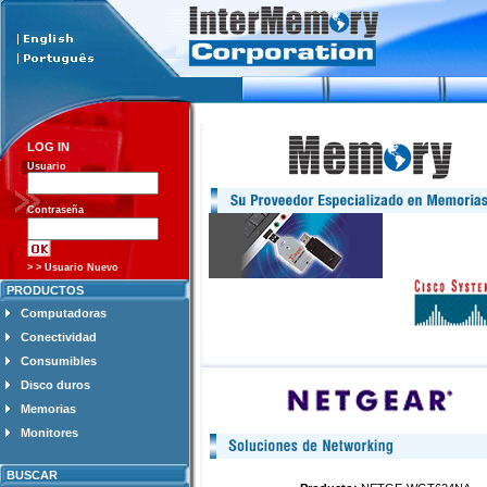
LOG IN
Usuario
Contraseña
> > Usuario Nuevo
PRODUCTOS
Computadoras
Conectividad
Consumibles
Disco duros
Memorias
Monitores
BUSCAR