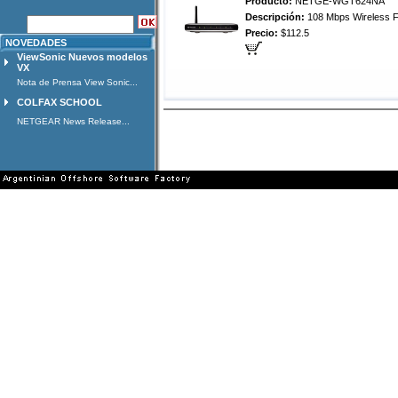
Producto:
NETGE-WGT624NA
Descripción:
108 Mbps Wireless F
Precio:
$112.5
NOVEDADES
ViewSonic Nuevos modelos
VX
Nota de Prensa View Sonic...
COLFAX SCHOOL
NETGEAR News Release...