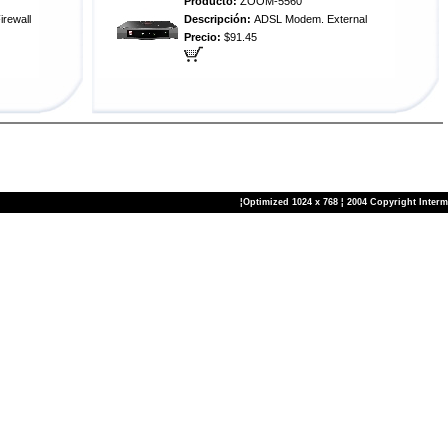
Producto:
ZOOM-5560
irewall
Descripción:
ADSL Modem. External
Precio:
$91.45
¦Optimized 1024 x 768 ¦ 2004 Copyright Inter