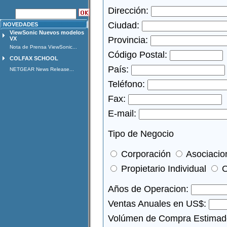
Dirección:
Ciudad:
NOVEDADES
ViewSonic Nuevos modelos
Provincia:
VX
Nota de Prensa ViewSonic...
Código Postal:
COLFAX SCHOOL
País:
NETGEAR News Release...
Teléfono:
Fax:
E-mail:
Tipo de Negocio
Corporación
Asociacio
Propietario Individual
O
Años de Operacion:
Ventas Anuales en US$:
Volúmen de Compra Estimad