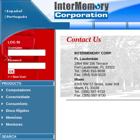
Contact Us
LOG IN
Username
INTERMEMORY CORP.
Ft. Lauderdale
Password
1864 NW 106 Terrace
Fort Lauderdale, FL 33322
Tel.: (954) 916-9038
Fax: (954) 916-9123
> > New User
Miami
PRODUCTS
8300 NW 53 Street, Suite 304
Miami, FL 33166
Computadores
Tel.: (305) 597-9710
Fax: (305) 597-9730
Conectividade
Consumíveis
Disco Rígidos
Memórias
Monitores
SEARCH