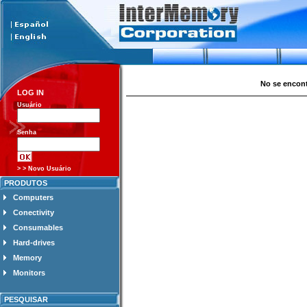
No se encont
LOG IN
Usuário
Senha
> > Novo Usuário
PRODUTOS
Computers
Conectivity
Consumables
Hard-drives
Memory
Monitors
PESQUISAR